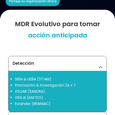
Proteja su organización ahora
MDR Evolutivo para tomar
acción anticipada
Detección
SIEM & UEBA (TITAM)
Priorización & Investigación 24 x 7
XSOAR (SANDRA)
GEN AI (MATEO)
Estándar (BRAINIAC)