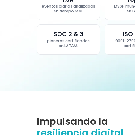
eventos diarios analizados
MSSP mund
en tiempo real.
en 
SOC 2 & 3
ISO 
pioneros certificados
9001–270
en LATAM.
certi
Impulsando la
resiliencia digital