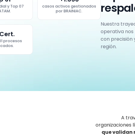
respal
ial y Top 07
casos activos gestionados
LATAM.
por BRAINIAC.
Nuestra trayec
operativa nos
Cert.
con precisión 
01 procesos
región.
ficados.
A tra
organizaciones l
que validan