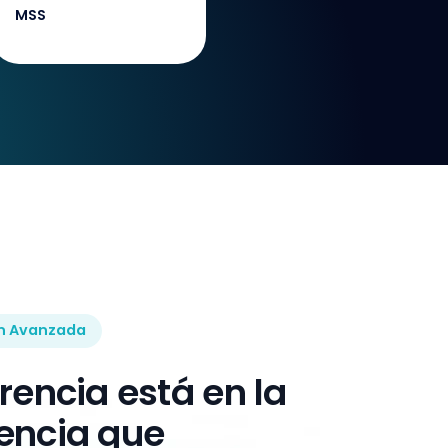
MSS
n Avanzada
erencia está en la
encia que