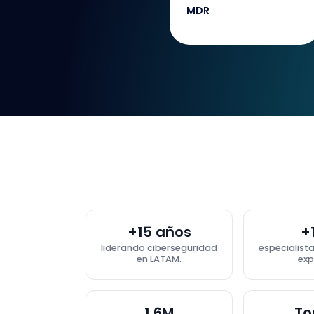
MDR
+15 años
+
liderando ciberseguridad
especialist
en LATAM.
exp
1.6M
To