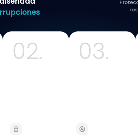
 diseñada
Protecc
res
errupciones
02.
03.