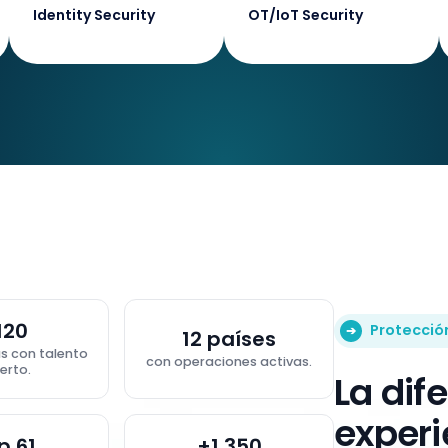
Identity Security
OT/IoT Security
120
Protecció
➔
12 países
as con talento
con operaciones activas.
erto.
La dif
experi
p 61
+1.350