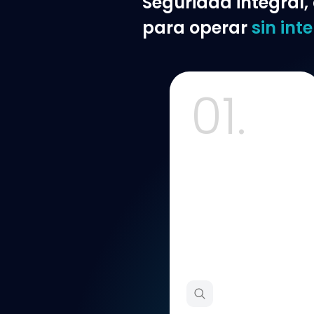
Seguridad integral,
para
operar
sin int
01.